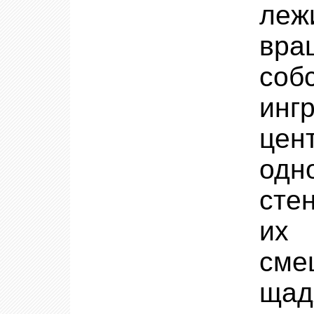
ле
вра
соб
ин
цен
одн
сте
их
сме
ща