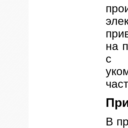
пр
эле
при
на 
с 
уко
час
При
В п