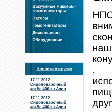
Вакуумные миксеры-
гомогенизаторы
НП
Насосы
вн
Гомогенизаторы
Диссольверы
ско
Оборудование
на
кон
, 
Новости отгрузки
исп
17.11.2012
Сироповарочный
пищ
котёл 400л. г.Азов
17.11.2012
дру
Сироповарочный
котёл 400л. г.Азов