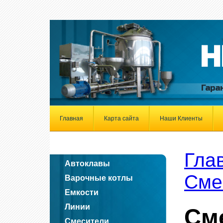
Н
Гара
Главная
Карта сайта
Наши Клиенты
Гла
Автоклавы
Сме
Варочные котлы
Емкости
Линии
См
Смесители