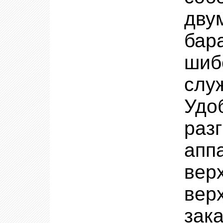
дву
бар
шиб
слу
Удо
раз
апп
вер
вер
зак