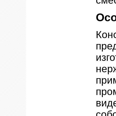
сме
Осо
Кон
пр
изг
нер
пр
про
вид
соб