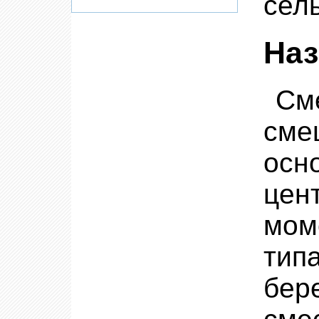
сель
Наз
Сме
сме
осн
цен
мом
тип
бер