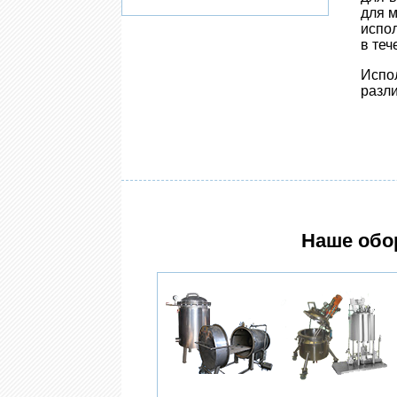
для 
испо
в теч
Испо
разл
Наше обо