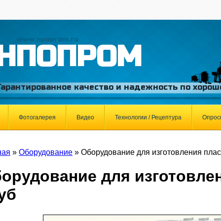
www.npoprom.ru
НПОПРОМ
Гарантированное качество и надежность по хорош
Фотогалерея
Видео
Технологии / Рецептура
Опрос
ная
»
Оборудование
»
Оборудование для изготовления плас
орудование для изготовле
уб