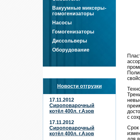
Вакуумные миксеры-
гомогенизаторы
Насосы
Гомогенизаторы
Диссольверы
Оборудование
Плас
ассо
пром
Поли
свой
Новости отгрузки
Техн
Трен
17.11.2012
невы
Сироповарочный
преи
котёл 400л. г.Азов
досто
с сох
17.11.2012
Срок 
Сироповарочный
изме
котёл 400л. г.Азов
для 