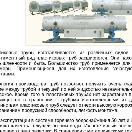
тиковые трубы изготавливаются из различных видов
ртиментный ряд пластиковых труб расширяется. Они нах
ышленности и быта. Большинство труб применяется для 
меры. Применяющиеся для их изготовления зачасту
ствами.
ология производства труб позволяет получать очень гл
ие между трубой и текущей по ней жидкостью незначительн
сокое. Кроме того в пластиковых трубах нет зарастания п
мущество в сравнении с трубами изготовленными из др
инствам пластиковых труб следует отнести высокую корроз
ранением пропускной способности, легкость монтажа.
эксплуатации в системе горячего водоснабжения 50 лет и 
няют качества текущей по ним воды. Их эстетичный внешн
внешнего типа разводки .В сравнении с металлическими тр