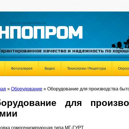
www.npoprom.ru
НПОПРОМ
Гарантированное качество и надежность по хорош
Фотогалерея
Видео
Технологии / Рецептура
Опрос
ная
»
Оборудование
»
Оборудование для производства быт
орудование для произв
имии
новка гомогенизирующая типа МГ-ГУРТ