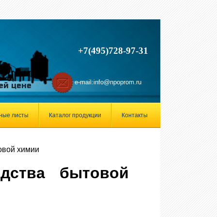
+7(495)728-97-31
e-mail:
info@npoprom.ru
ей цене
ные листы
Каталог продукции
Контакты
овой химии
одства бытовой