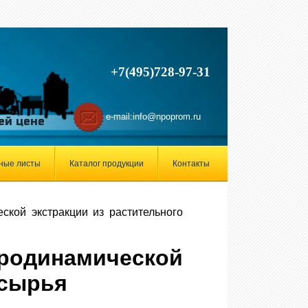
+7(495)728-97-31
e-mail:
info@npoprom.ru
ей цене
ные листы
Каталог продукции
Контакты
ской экстракции из растительного
одинамической
 сырья