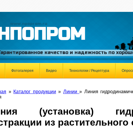
www.npoprom.ru
НПОПРОМ
Гарантированное качество и надежность по хорош
Фотогалерея
Видео
Технологии / Рецептура
Опрос
ная
»
Каталог продукции
»
Линии
»
Линия гидродинамиче
я
иния (установка) гидр
стракции из растительного