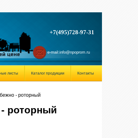
+7(495)728-97-31
e-mail:
info@npoprom.ru
ей цене
ные листы
Каталог продукции
Контакты
бежно - роторный
 - роторный