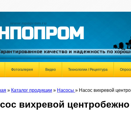
www.npoprom.ru
НПОПРОМ
Гарантированное качество и надежность по хорош
Фотогалерея
Видео
Технологии / Рецептура
Опрос
ная
»
Каталог продукции
»
Насосы
»
Насос вихревой центро
сос вихревой центробежно