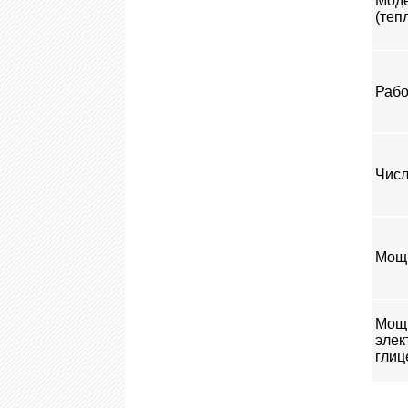
Мод
(теп
Рабо
Числ
Мощн
Мощ
элек
глиц