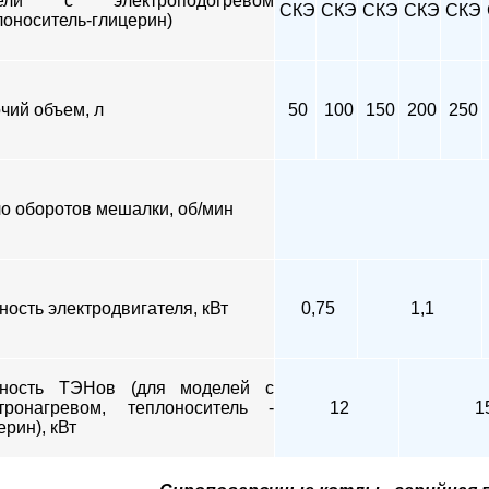
ели с электроподогревом
СКЭ
СКЭ
СКЭ
СКЭ
СКЭ
лоноситель-глицерин)
чий объем, л
50
100
150
200
250
о оборотов мешалки, об/мин
ость электродвигателя, кВт
0,75
1,1
ность ТЭНов (для моделей с
тронагревом, теплоноситель -
12
1
ерин), кВт