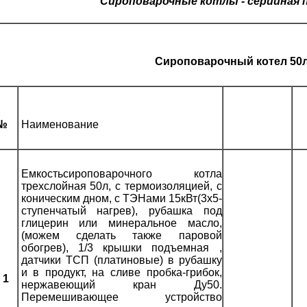
Сироповарочные котлы - серийная 
Сироповарочный котел 50
№
Наименование
Емкостьсироповарочного котла
трехслойная 50л, с термоизоляцией, с
коническим дном, с ТЭНами 15кВт(3х5-
ступенчатый нагрев), рубашка под
глицерин или минеральное масло,
(можем сделать также паровой
обогрев), 1/3 крышки подъемная ,
датчики ТСП (платиновые) в рубашку
и в продукт, на сливе пробка-грибок,
1
нержавеющий кран Ду50.
Перемешивающее устройство