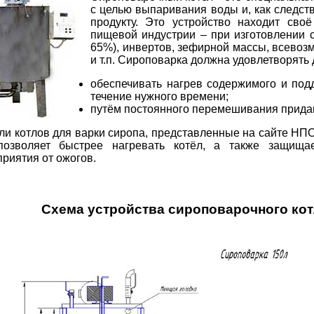
с целью выпаривания воды и, как следств
продукту. Это устройство находит св
пищевой индустрии – при изготовлении 
65%), инвертов, зефирной массы, всевоз
и т.п. Сироповарка должна удовлетворят
обеспечивать нагрев содержимого и по
течение нужного времени;
путём постоянного перемешивания придав
ли котлов для варки сиропа, представленные на сайте Н
позволяет быстрее нагревать котёл, а также защищае
риятия от ожогов.
Схема устройства сироповарочного кот