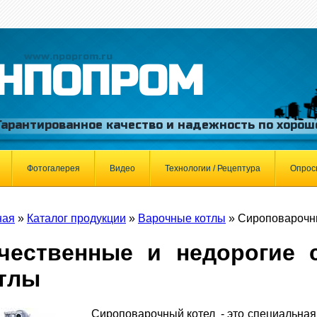
www.npoprom.ru
НПОПРОМ
Гарантированное качество и надежность по хорош
Фотогалерея
Видео
Технологии / Рецептура
Опрос
ная
»
Каталог продукции
»
Варочные котлы
»
Сироповарочн
чественные и недорогие 
тлы
Сироповарочный котел - это специальная