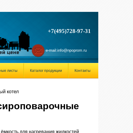
+7(495)728-97-31
e-mail:
info@npoprom.ru
ей цене
ные листы
Каталог продукции
Контакты
ый котел
сироповарочные
 ёмкость для нагревания жидкостей