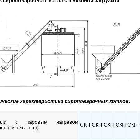
з сироповарочного котла с шнековой загрузкой
ические характеристики сироповарочных котлов.
ели с паровым нагревом
СКП
СКП
СКП
СКП
СКП
лоноситель - пар)