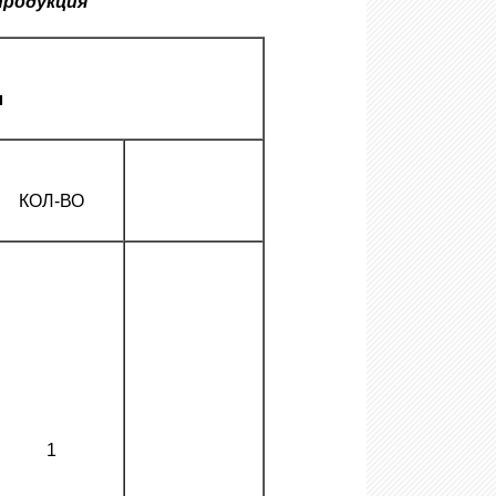
продукция
л
КОЛ-ВО
1