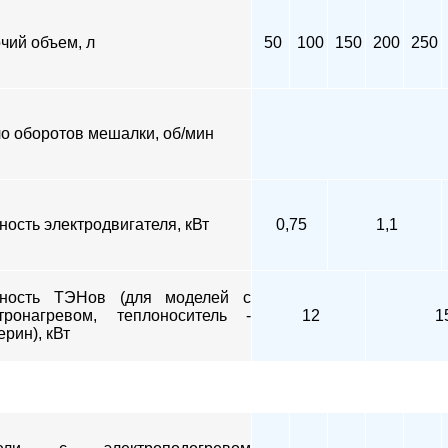
чий объем, л
50
100
150
200
250
о оборотов мешалки, об/мин
ость электродвигателя, кВт
0,75
1,1
ность ТЭНов (для моделей с
тронагревом, теплоноситель -
12
1
ерин), кВт