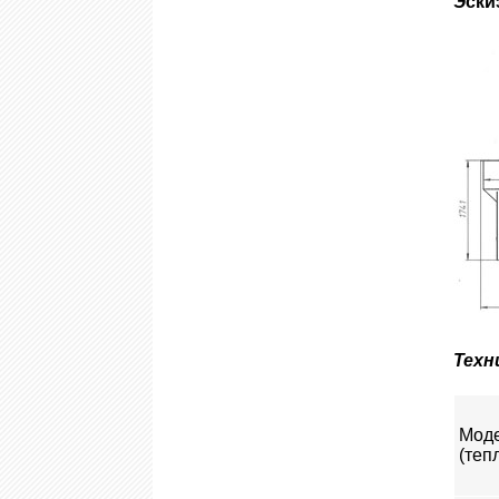
Эски
Техн
Мод
(теп