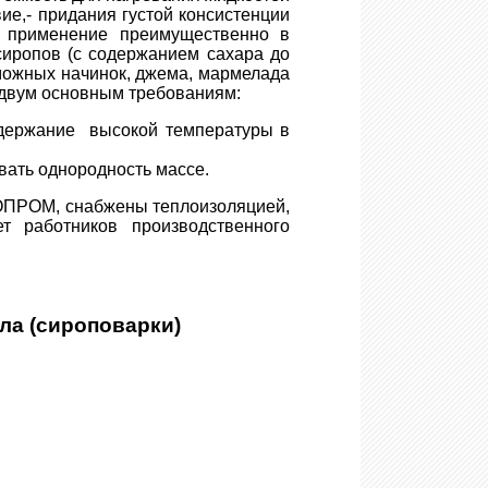
ие,- придания густой консистенции
оё применение преимущественно в
сиропов (с содержанием сахара до
можных начинок, джема, мармелада
ь двум основным требованиям:
ддержание высокой температуры в
ать однородность массе.
ПОПРОМ, снабжены теплоизоляцией,
т работников производственного
ла (сироповарки)