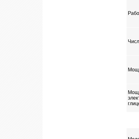
Рабо
Числ
Мощн
Мощ
элек
глиц