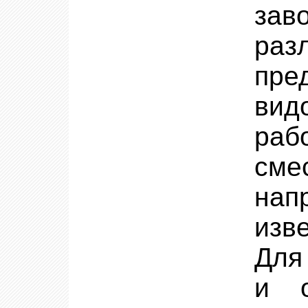
за
ра
пре
вид
раб
сме
нап
изв
Для
и о