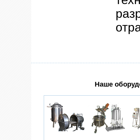
раз
отр
Наше оборуд