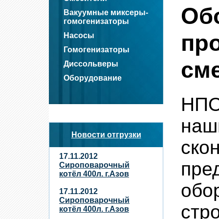
О
Вакуумные миксеры-
гомогенизаторы
пр
Насосы
Гомогенизаторы
см
Диссольверы
Оборудование
НП
наш
Новости отгрузки
ско
17.11.2012
пре
Сироповарочный
котёл 400л. г.Азов
об
17.11.2012
Сироповарочный
стр
котёл 400л. г.Азов