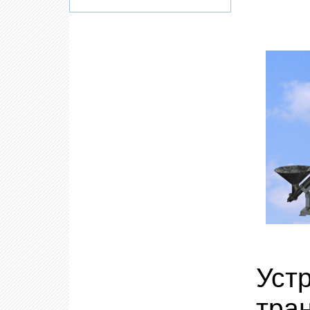
Ус
тра