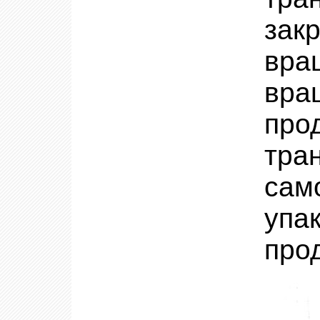
зак
вра
вра
про
тр
сам
уп
про