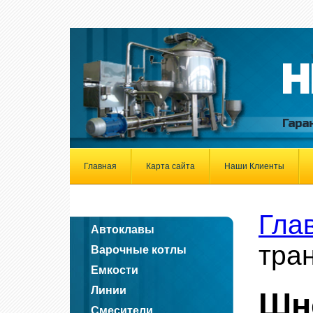
Н
Гара
Главная
Карта сайта
Наши Клиенты
Гла
Автоклавы
тра
Варочные котлы
Емкости
Линии
Шн
Смесители