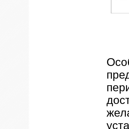
Осо
пре
пер
дос
же
уст