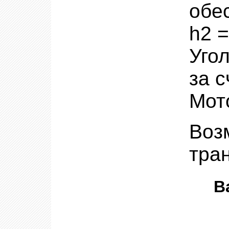
обе
h2 
Уго
за с
Мото
Во
тра
В