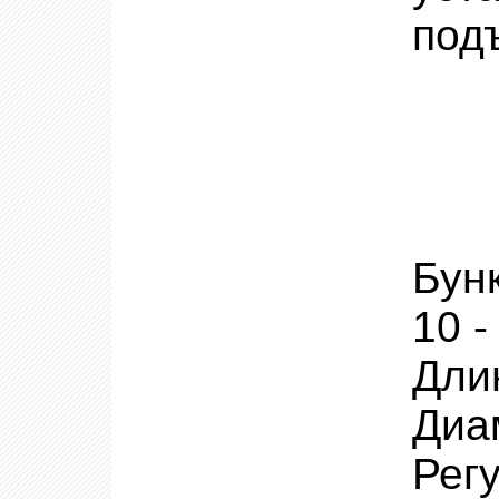
под
Бун
10 -
Дли
Диа
Рег