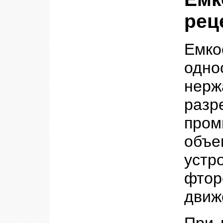
рец
Емко
одн
нер
раз
про
объ
уст
фтор
движ
При 