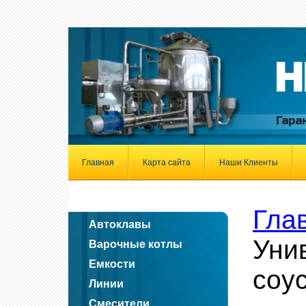
Н
Гара
Главная
Карта сайта
Наши Клиенты
Гла
Автоклавы
Уни
Варочные котлы
Емкости
соу
Линии
Смесители