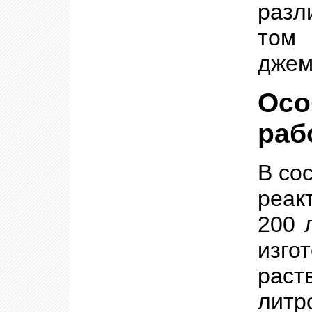
разл
том 
джем
Осо
раб
В со
реак
200 
изг
раст
лит