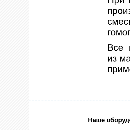
прои
сме
гомо
Все 
из м
прим
Наше оборуд