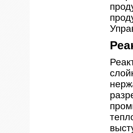
про
про
Упра
Реа
Реак
слой
нер
раз
про
тепл
выст