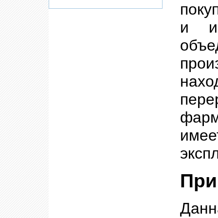
поку
и и
объ
прои
нах
пе
фарм
име
эксп
При
Данн