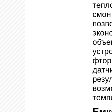
тепл
смон
позв
экон
объ
уст
фтор
дат
резу
возм
темп
Ем