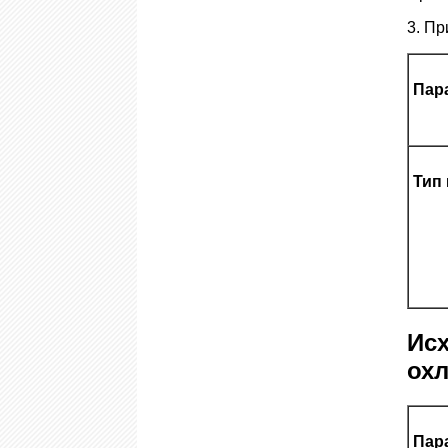
3. Пр
Пар
Тип
Ис
ох
Пар