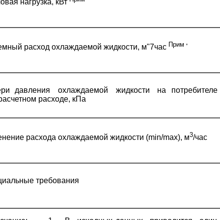
овая нагрузка, кВт
'
Прим
мный расход охлаждаемой жидкости, м"7час
'
ери давления охлаждаемой жидкости на потребител
расчетном расходе, кПа
3
нение расхода охлаждаемой жидкости (min/max), м
/час
циальные требования