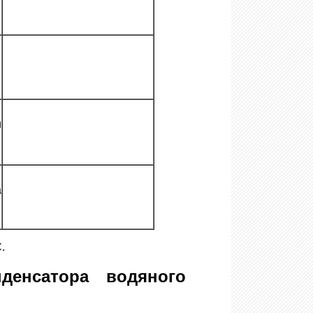
и
а
.
енсатора водяного