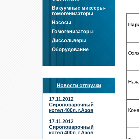
Вакуумные миксеры-
гомогенизаторы
Насосы
Пар
Гомогенизаторы
Диссольверы
Оборудование
Охл
Нача
Новости отгрузки
17.11.2012
Сироповарочный
Коне
котёл 400л. г.Азов
17.11.2012
Сироповарочный
котёл 400л. г.Азов