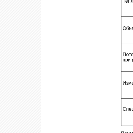
Тепл
Объе
Пот
при 
Изме
Спе