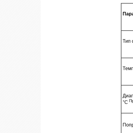
Пар
Тип 
Темп
Диап
П
°C
Попр