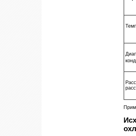
Темп
Диа
конд
Расс
расс
Прим
Ис
ох