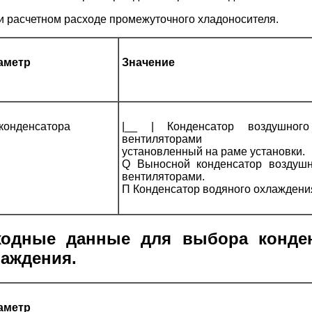
и расчетном расходе промежуточного хладоносителя.
аметр
Значение
конденсатора
|__ | Конденсатор воздушног
вентиляторами
установленный на раме установки.
Q Выносной конденсатор воздуш
вентиляторами.
П Конденсатор водяного охлаждени
ходные данные для выбора конден
лаждения.
аметр