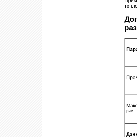
Прим
тепл
До
ра
Пар
Про
Макс
рим
Дан