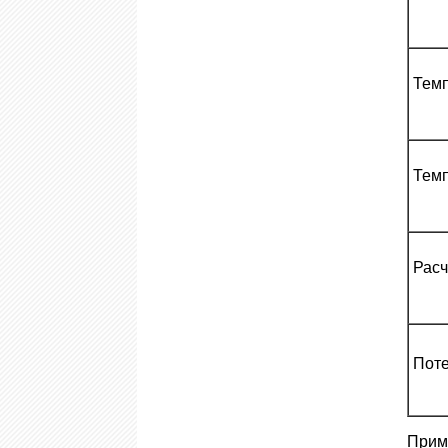
Темп
Темп
Расч
Поте
Прим