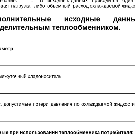
ечание: 1. В исходных данных приводится один и
овая нагрузка, либо объемный расход охлаждаемой жидко
полнительные исходные да
зделительным теплообменником.
аметр
межуточный хладоноситель
, допустимые потери давления по охлаждаемой жидкост
ные при использовании теплообменника потребителя: