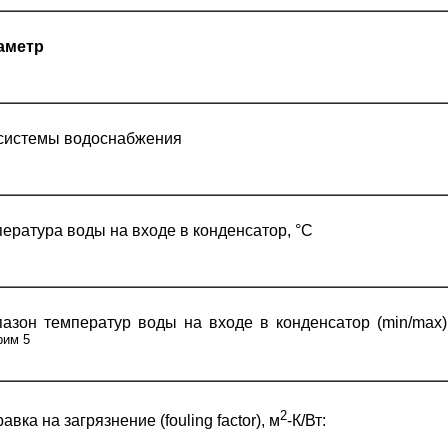
аметр
системы водоснабжения
ература воды на входе в конденсатор, °С
азон температур воды на входе в конденсатор (min/max)
рим
5
2
авка на загрязнение (fouling factor), м
-К/Вт: