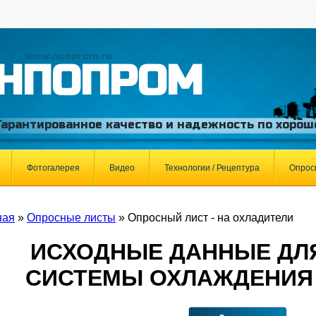
www.npoprom.ru
НПОПРОМ
Гарантированное качество и надежность по хорош
Фотогалерея
Видео
Технологии / Рецептура
Опрос
ная
»
Опросные листы
»
Опросный лист - на охладители
ИСХОДНЫЕ ДАННЫЕ ДЛ
СИСТЕМЫ ОХЛАЖДЕНИЯ