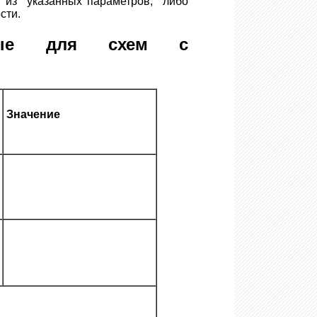
з указанных параметров, либо
сти.
нные для схем с
Значение
и