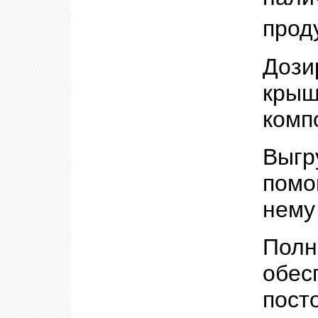
прод
Доз
крыш
комп
Выгр
помо
нему
Пол
обе
пост