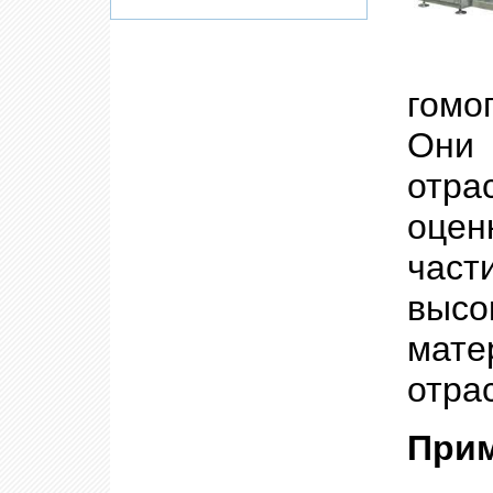
гомо
Они 
отра
оцен
част
выс
мат
отра
Прим