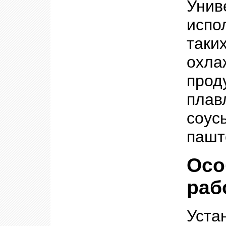
Уни
испо
таки
охл
прод
плав
соус
пашт
Осо
раб
Уста