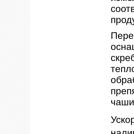
соот
прод
Пере
осн
скре
тепл
обр
преп
чаши
Уско
нали