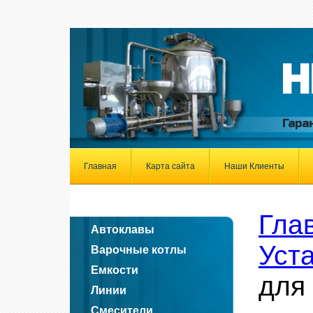
Н
Гара
Главная
Карта сайта
Наши Клиенты
Гла
Автоклавы
Уст
Варочные котлы
Емкости
для
Линии
Смесители