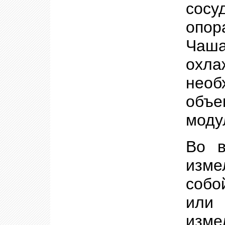
сосу
опор
Чаша
охл
необ
объе
моду
Во в
изме
собо
или
изме