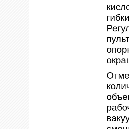
кисл
гиб
Регу
пуль
опор
окра
Отм
коли
объе
раб
ваку
сме