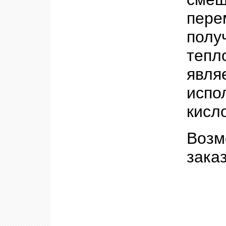
пер
полу
теп
явля
исп
кисл
Возм
зака