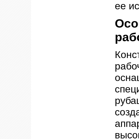
ее и
Осо
раб
Конс
рабо
осн
спец
руба
созд
ап
выс