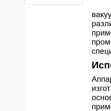
ваку
разл
при
про
спец
Исп
Апп
изго
осно
прим